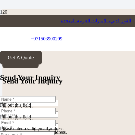
القوز 1دبي، الإمارات العربية المتحدة
+971503900299
Get A Quote
حجز موعد
Send Your Inquiry
Send Your Inquiry
Fill out this field
Fill out this field
Fill out this field
Fill out this field
Please enter a valid email address.
Please enter a valid email address.