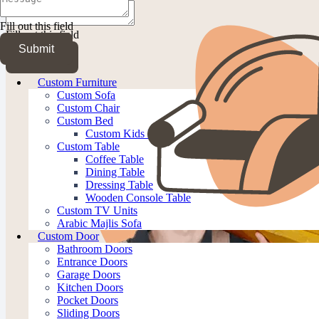
Fill out this field
Fill out this field
Submit
Submit
Custom Furniture
Custom Sofa
Custom Chair
Custom Bed
Custom Kids Bed
Custom Table
Coffee Table
Dining Table
Dressing Table
Wooden Console Table
Custom TV Units
Arabic Majlis Sofa
Custom Door
Bathroom Doors
Entrance Doors
Garage Doors
Kitchen Doors
Pocket Doors
Sliding Doors