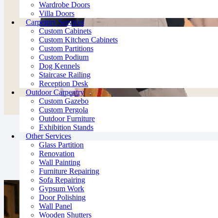
Wardrobe Doors
Villa Doors
Carpentry Services
Custom Cabinets
Custom Kitchen Cabinets
Custom Partitions
Custom Podium
Dog Kennels
Staircase Railing
Reception Desk
Outdoor Carpentry
Custom Gazebo
Custom Pergola
Outdoor Furniture
Exhibition Stands
Other Services
Glass Partition
Renovation
Wall Painting
لمكاتب، الفلل، المساحات الخارجية، وأكثر
Furniture Repairing
Sofa Repairing
Gypsum Work
Door Polishing
Wall Panel
Wooden Shutters